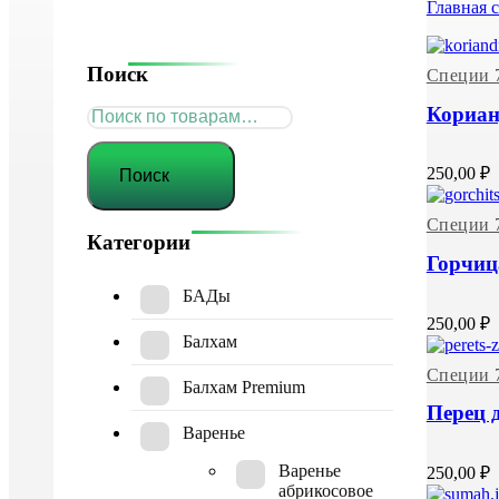
Главная 
Поиск
Специи 
Кориан
Искать:
250,00
₽
Поиск
Специи 
Категории
Горчиц
БАДы
250,00
₽
Балхам
Специи 
Балхам Premium
Перец 
Варенье
Варенье
250,00
₽
абрикосовое