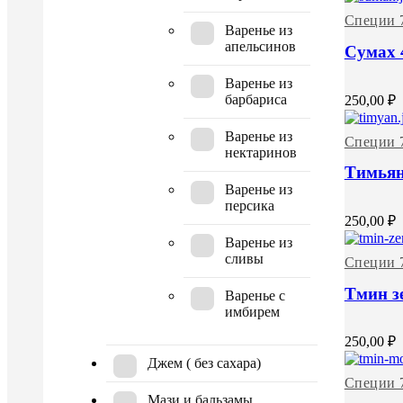
Специи 
Варенье из
апельсинов
Сумах 
Варенье из
барбариса
250,00
₽
Варенье из
Специи 
нектаринов
Тимьян
Варенье из
персика
250,00
₽
Варенье из
сливы
Специи 
Тмин з
Варенье с
имбирем
250,00
₽
Джем ( без сахара)
Специи 
Мази и бальзамы