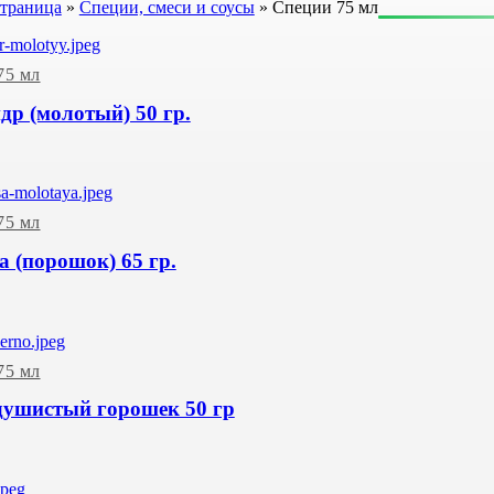
страница
»
Специи, смеси и соусы
»
Специи 75 мл
75 мл
др (молотый) 50 гр.
75 мл
а (порошок) 65 гр.
75 мл
душистый горошек 50 гр