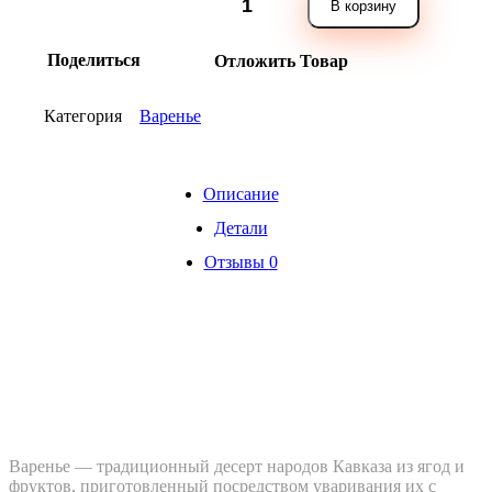
В корзину
"Голубика"
250
мл
Поделиться
Отложить Товар
количество
Категория
Варенье
Описание
Детали
Отзывы
0
Варенье — традиционный десерт народов Кавказа из ягод и
фруктов, приготовленный
посредством уваривания их с