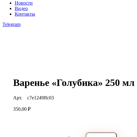
Новости
Видео
Контакты
Telegram
open
open
open
Варенье «Голубика» 250 мл
Арт.
c7e1249ffc03
350,00
₽
Варенье