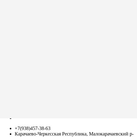
Интернет-магазин натуральных продуктов собственного
производства «Чайный Домик» занимается продажей чая,
меда, балхама, варенья. Мы производим высококачественные
и безопасные для здоровья экопродукты, с соблюдением
традиционных рецептов и по самым современным
стандартам. Доставка по всей России и в страны ЕАЭС.
ГЛАВА КРЕСТЬЯНСКОГО (ФЕРМЕРСКОГО) ХОЗЯЙСТВА
ГЕРЮГОВ ЗАУР ДЖИГИТОВИЧ
ИНН 090202132110
Контакты
+7(938)457-38-63
Карачаево-Черкесская Республика, Малокарачаевский р-