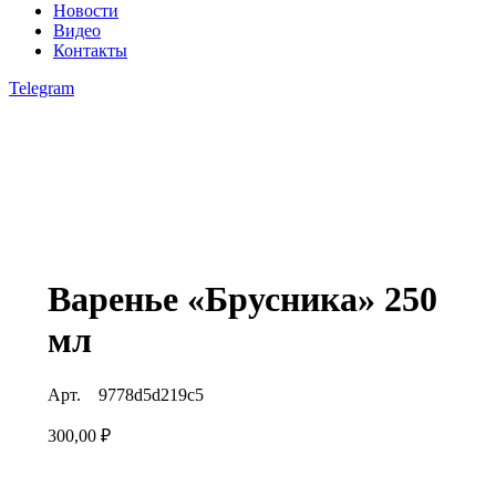
Новости
Видео
Контакты
Telegram
open
open
open
Варенье «Брусника» 250
мл
Арт.
9778d5d219c5
300,00
₽