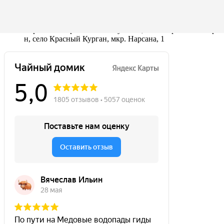
+7(938)457-38-63
Карачаево-Черкесская Республика, Малокарачаевский р-
н, село Красный Курган, мкр. Нарсана, 1