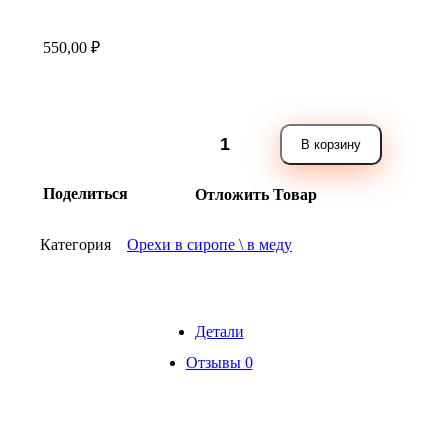
550,00
₽
Ассорти
В корзину
из
орехов
в
Поделиться
Отложить Товар
сиропе
250мл
количество
Категория
Орехи в сиропе \ в меду
Детали
Отзывы
0