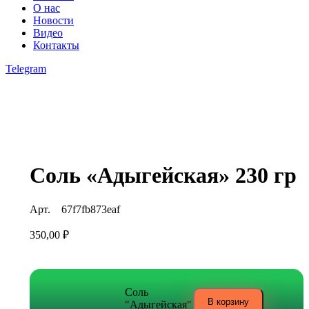
О нас
Новости
Видео
Контакты
Telegram
open
Соль «Адыгейская» 230 гр
Арт.
67f7fb873eaf
350,00
₽
Соль
В корзину
"Адыгейская"