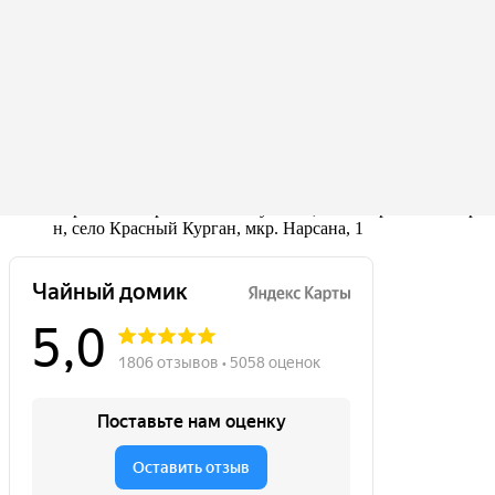
ИНН 090202132110
Контакты
+7(938)457-38-63
Карачаево-Черкесская Республика, Малокарачаевский р-
н, село Красный Курган, мкр. Нарсана, 1